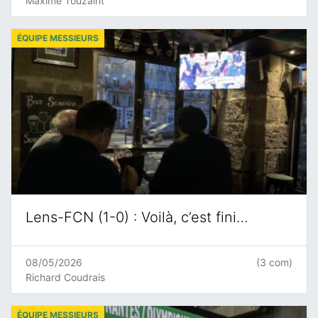
Maxime Touzaint
ÉQUIPE MESSIEURS
Lens-FCN (1-0) : Voilà, c’est fini…
08/05/2026
(3 com)
Richard Coudrais
ÉQUIPE MESSIEURS