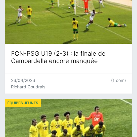
FCN-PSG U19 (2-3) : la finale de
Gambardella encore manquée
26/04/2026
(1 com)
Richard Coudrais
ÉQUIPES JEUNES