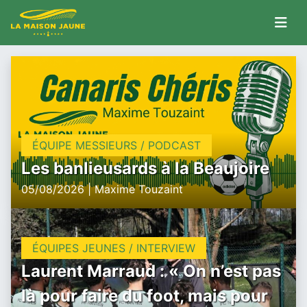
ÉQUIPE MESSIEURS / PODCAST
Les banlieusards à la Beaujoire
05/08/2026 | Maxime Touzaint
ÉQUIPES JEUNES / INTERVIEW
Laurent Marraud : « On n’est pas
là pour faire du foot, mais pour