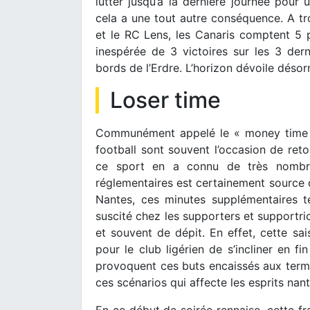
lutter jusqu’à la dernière journée pou
cela a une tout autre conséquence. A tro
et le RC Lens, les Canaris comptent 5 p
inespérée de 3 victoires sur les 3 dern
bords de l’Erdre. L’horizon dévoile déso
Loser time
Communément appelé le « money time » 
football sont souvent l’occasion de reto
ce sport en a connu de très nombr
réglementaires est certainement source d’
Nantes, ces minutes supplémentaires t
suscité chez les supporters et supportri
et souvent de dépit. En effet, cette sa
pour le club ligérien de s’incliner en f
provoquent ces buts encaissés aux term
ces scénarios qui affecte les esprits nant