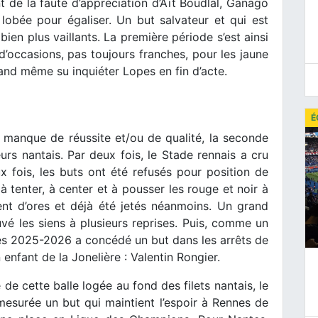
nt de la faute d’appréciation d’Aït Boudlal, Ganago
 lobée pour égaliser. Un but salvateur et qui est
en plus vaillants. La première période s’est ainsi
occasions, pas toujours franches, pour les jaune
uand même su inquiéter Lopes en fin d’acte.
É
 manque de réussite et/ou de qualité, la seconde
eurs nantais. Par deux fois, le Stade rennais a cru
 fois, les buts ont été refusés pour position de
à tenter, à center et à pousser les rouge et noir à
ient d’ores et déjà été jetés néanmoins. Un grand
uvé les siens à plusieurs reprises. Puis, comme un
es 2025-2026 a concédé un but dans les arrêts de
 enfant de la Jonelière : Valentin Rongier.
e cette balle logée au fond des filets nantais, le
mesurée un but qui maintient l’espoir à Rennes de