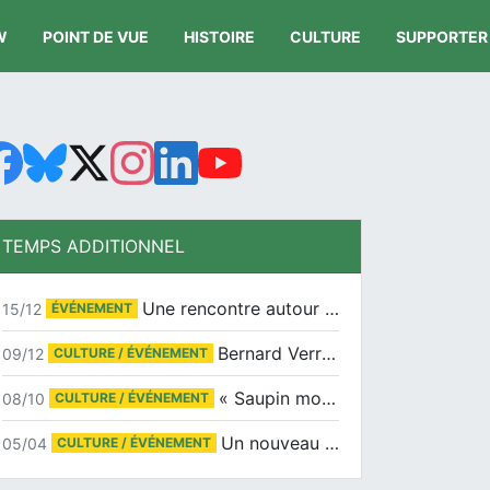
W
POINT DE VUE
HISTOIRE
CULTURE
SUPPORTER
TEMPS ADDITIONNEL
Une rencontre autour de Jean-Claude Suaudeau
15/12
ÉVÉNEMENT
Bernard Verret en dédicaces le samedi 13 décembre à l’Espace Culturel Atlantis
09/12
CULTURE / ÉVÉNEMENT
« Saupin mon amour » au salon du livre de Trentemoult
08/10
CULTURE / ÉVÉNEMENT
Un nouveau tirage pour le Docu-BD
05/04
CULTURE / ÉVÉNEMENT