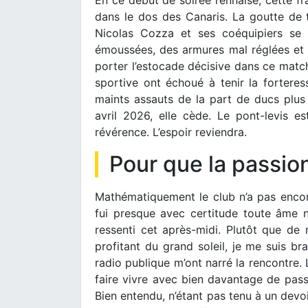
En ce début de soirée rennaise, cette fr
dans le dos des Canaris. La goutte de 
Nicolas Cozza et ses coéquipiers se 
émoussées, des armures mal réglées et d
porter l’estocade décisive dans ce match
sportive ont échoué à tenir la forteress
maints assauts de la part de ducs plus 
avril 2026, elle cède. Le pont-levis est
révérence. L’espoir reviendra.
Pour que la passio
Mathématiquement le club n’a pas encore
fui presque avec certitude toute âme n
ressenti cet après-midi. Plutôt que de r
profitant du grand soleil, je me suis bra
radio publique m’ont narré la rencontre.
faire vivre avec bien davantage de pass
Bien entendu, n’étant pas tenu à un devoi