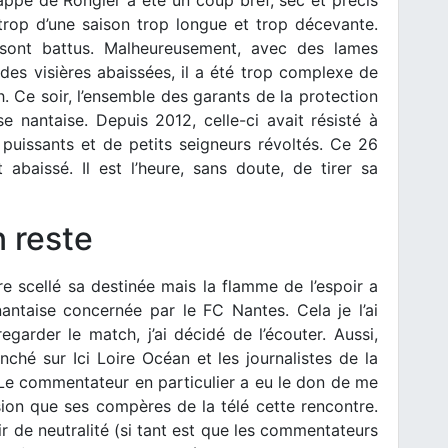
appe de Rongier a été un coup bref, sec et précis
trop d’une saison trop longue et trop décevante.
sont battus. Malheureusement, avec des lames
es visières abaissées, il a été trop complexe de
. Ce soir, l’ensemble des garants de la protection
e nantaise. Depuis 2012, celle-ci avait résisté à
puissants et de petits seigneurs révoltés. Ce 26
 abaissé. Il est l’heure, sans doute, de tirer sa
n reste
 scellé sa destinée mais la flamme de l’espoir a
antaise concernée par le FC Nantes. Cela je l’ai
egarder le match, j’ai décidé de l’écouter. Aussi,
nché sur Ici Loire Océan et les journalistes de la
 Le commentateur en particulier a eu le don de me
ion que ses compères de la télé cette rencontre.
r de neutralité (si tant est que les commentateurs