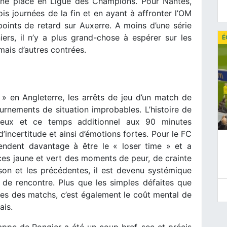
r une place en Ligue des Champions. Pour Nantes,
is journées de la fin et en ayant à affronter l’OM
oints de retard sur Auxerre. A moins d’une série
iers, il n’y a plus grand-chose à espérer sur les
É
rmais d’autres contrées.
en Angleterre, les arrêts de jeu d’un match de
urnements de situation improbables. L’histoire de
eux et ce temps additionnel aux 90 minutes
incertitude et ainsi d’émotions fortes. Pour le FC
endent davantage à être le « loser time » et a
ces jaune et vert des moments de peur, de crainte
ison et les précédentes, il est devenu systémique
in de rencontre. Plus que les simples défaites que
es des matchs, c’est également le coût mental de
ais.