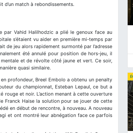
cit d’un match à rebondissements.
e par Vahid Halilhodzic a plié le genoux face au
apitale s’étaient vu aider en première mi-temps par
ait de jeu alors rapidement surmonté par l’adresse
inalement été annulé pour position de hors-jeu, il
e mentale et de révolte côté jaune et vert. Ce soir,
manière quasi similaire.
É
 en profondeur, Breel Embolo a obtenu un penalty
r buteur du championnat, Esteban Lepaul, ce but a
é rouge et noir. L’action menant à cette ouverture
de Franck Haise la solution pour se jouer de cette
cédé en début de rencontre, à nouveau. A nouveau
agi et ont montré leur abnégation face ce parfois