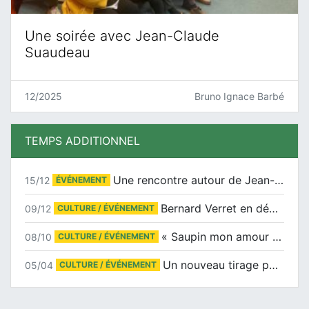
Une soirée avec Jean-Claude
Suaudeau
12/2025
Bruno Ignace Barbé
TEMPS ADDITIONNEL
Une rencontre autour de Jean-Claude Suaudeau
15/12
ÉVÉNEMENT
Bernard Verret en dédicaces le samedi 13 décembre à l’Espace Culturel Atlantis
09/12
CULTURE / ÉVÉNEMENT
« Saupin mon amour » au salon du livre de Trentemoult
08/10
CULTURE / ÉVÉNEMENT
Un nouveau tirage pour le Docu-BD
05/04
CULTURE / ÉVÉNEMENT