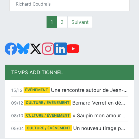
Richard Coudrais
Page
Page
1
2
Suivant
TEMPS ADDITIONNEL
Une rencontre autour de Jean-Claude Suaudeau
15/12
ÉVÉNEMENT
Bernard Verret en dédicaces le samedi 13 décembre à l’Espace Culturel Atlantis
09/12
CULTURE / ÉVÉNEMENT
« Saupin mon amour » au salon du livre de Trentemoult
08/10
CULTURE / ÉVÉNEMENT
Un nouveau tirage pour le Docu-BD
05/04
CULTURE / ÉVÉNEMENT