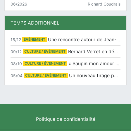
06/2026
Richard Coudrais
TEMPS ADDITIONNEL
Une rencontre autour de Jean-Claude Suaudeau
15/12
ÉVÉNEMENT
Bernard Verret en dédicaces le samedi 13 décembre à l’Espace Culturel Atlantis
09/12
CULTURE / ÉVÉNEMENT
« Saupin mon amour » au salon du livre de Trentemoult
08/10
CULTURE / ÉVÉNEMENT
Un nouveau tirage pour le Docu-BD
05/04
CULTURE / ÉVÉNEMENT
Politique de confidentialité