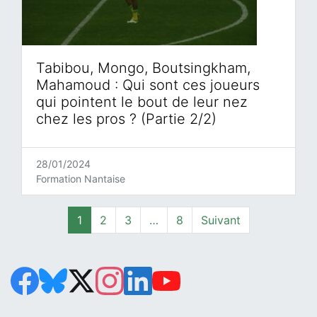
Tabibou, Mongo, Boutsingkham,
Mahamoud : Qui sont ces joueurs
qui pointent le bout de leur nez
chez les pros ? (Partie 2/2)
28/01/2024
Formation Nantaise
Page
Page
Page
Page
1
2
3
…
8
Suivant