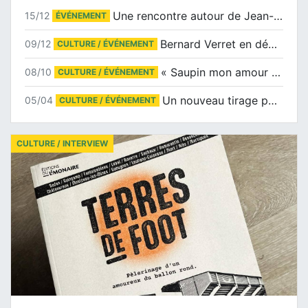
Une rencontre autour de Jean-Claude Suaudeau
15/12
ÉVÉNEMENT
Bernard Verret en dédicaces le samedi 13 décembre à l’Espace Culturel Atlantis
09/12
CULTURE / ÉVÉNEMENT
« Saupin mon amour » au salon du livre de Trentemoult
08/10
CULTURE / ÉVÉNEMENT
Un nouveau tirage pour le Docu-BD
05/04
CULTURE / ÉVÉNEMENT
CULTURE / INTERVIEW