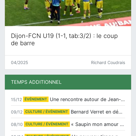
Dijon-FCN U19 (1-1, tab:3/2) : le coup
de barre
04/2025
Richard Coudrais
TEMPS ADDITIONNEL
Une rencontre autour de Jean-Claude Suaudeau
15/12
ÉVÉNEMENT
Bernard Verret en dédicaces le samedi 13 décembre à l’Espace Culturel Atlantis
09/12
CULTURE / ÉVÉNEMENT
« Saupin mon amour » au salon du livre de Trentemoult
08/10
CULTURE / ÉVÉNEMENT