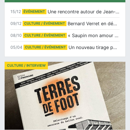
Une rencontre autour de Jean-Claude Suaudeau
15/12
ÉVÉNEMENT
Bernard Verret en dédicaces le samedi 13 décembre à l’Espace Culturel Atlantis
09/12
CULTURE / ÉVÉNEMENT
« Saupin mon amour » au salon du livre de Trentemoult
08/10
CULTURE / ÉVÉNEMENT
Un nouveau tirage pour le Docu-BD
05/04
CULTURE / ÉVÉNEMENT
CULTURE / INTERVIEW