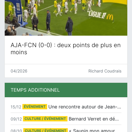
AJA-FCN (0-0) : deux points de plus en
moins
04/2026
Richard Coudrais
TEMPS ADDITIONNEL
Une rencontre autour de Jean-Claude Suaudeau
15/12
ÉVÉNEMENT
Bernard Verret en dédicaces le samedi 13 décembre à l’Espace Culturel Atlantis
09/12
CULTURE / ÉVÉNEMENT
« Saupin mon amour » au salon du livre de Trentemoult
08/10
CULTURE / ÉVÉNEMENT