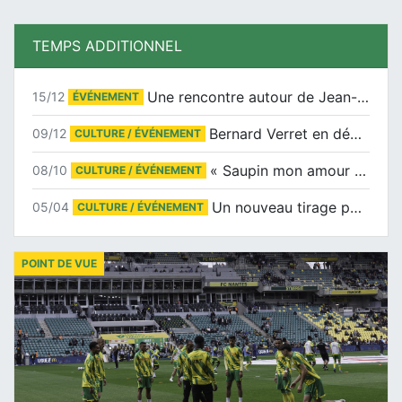
TEMPS ADDITIONNEL
Une rencontre autour de Jean-Claude Suaudeau
15/12
ÉVÉNEMENT
Bernard Verret en dédicaces le samedi 13 décembre à l’Espace Culturel Atlantis
09/12
CULTURE / ÉVÉNEMENT
« Saupin mon amour » au salon du livre de Trentemoult
08/10
CULTURE / ÉVÉNEMENT
Un nouveau tirage pour le Docu-BD
05/04
CULTURE / ÉVÉNEMENT
POINT DE VUE