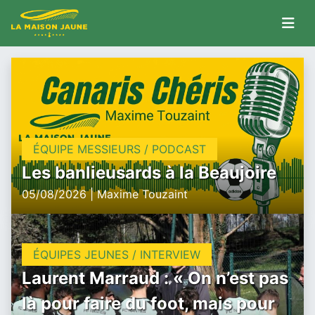
ÉQUIPE MESSIEURS / PODCAST
Les banlieusards à la Beaujoire
05/08/2026 | Maxime Touzaint
ÉQUIPES JEUNES / INTERVIEW
Laurent Marraud : « On n’est pas
là pour faire du foot, mais pour