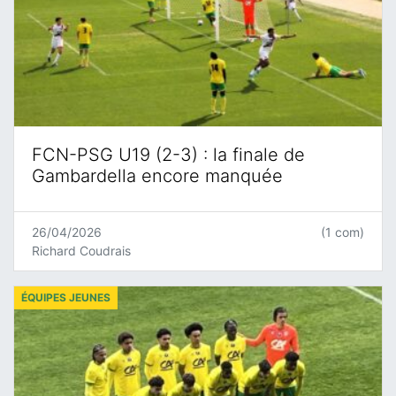
FCN-PSG U19 (2-3) : la finale de
Gambardella encore manquée
26/04/2026
(1 com)
Richard Coudrais
ÉQUIPES JEUNES