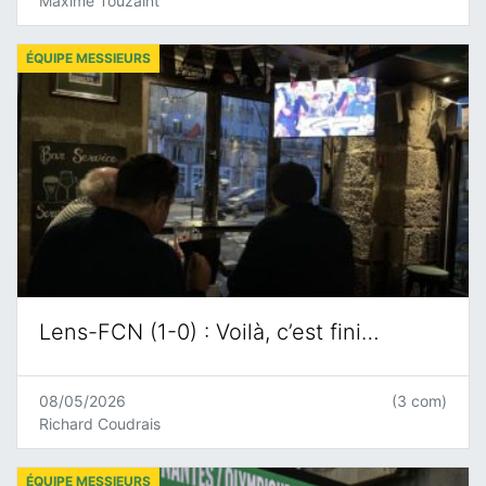
Maxime Touzaint
ÉQUIPE MESSIEURS
Lens-FCN (1-0) : Voilà, c’est fini…
08/05/2026
(3 com)
Richard Coudrais
ÉQUIPE MESSIEURS