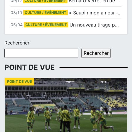
Bernard Verret en dédicaces le samedi 13 décembre à l’Espace Culturel Atlantis
09/12
CULTURE / ÉVÉNEMENT
« Saupin mon amour » au salon du livre de Trentemoult
08/10
CULTURE / ÉVÉNEMENT
Un nouveau tirage pour le Docu-BD
05/04
CULTURE / ÉVÉNEMENT
Rechercher
Rechercher
POINT DE VUE
POINT DE VUE