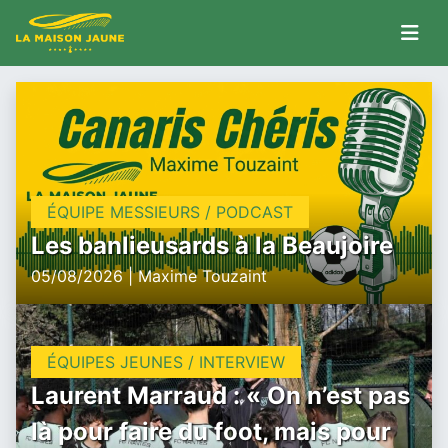
ÉQUIPE MESSIEURS / PODCAST
Les banlieusards à la Beaujoire
05/08/2026 | Maxime Touzaint
ÉQUIPES JEUNES / INTERVIEW
Laurent Marraud : « On n’est pas
là pour faire du foot, mais pour