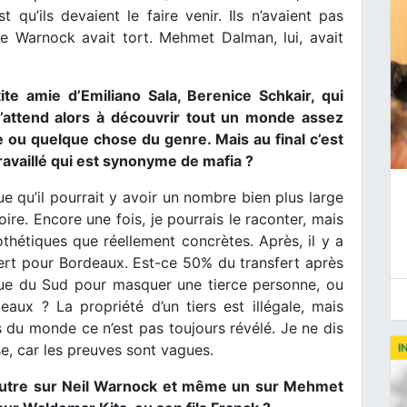
 qu’ils devaient le faire venir. Ils n’avaient pas
e Warnock avait tort. Mehmet Dalman, lui, avait
te amie d’Emiliano Sala, Berenice Schkair, qui
s’attend alors à découvrir tout un monde assez
 ou quelque chose du genre. Mais au final c’est
ravaillé qui est synonyme de mafia ?
e qu’il pourrait y avoir un nombre bien plus large
re. Encore une fois, je pourrais le raconter, mais
othétiques que réellement concrètes. Après, il y a
fert pour Bordeaux. Est-ce 50% du transfert après
ue du Sud pour masquer une tierce personne, ou
aux ? La propriété d’un tiers est illégale, mais
 du monde ce n’est pas toujours révélé. Je ne dis
se, car les preuves sont vagues.
I
n autre sur Neil Warnock et même un sur Mehmet