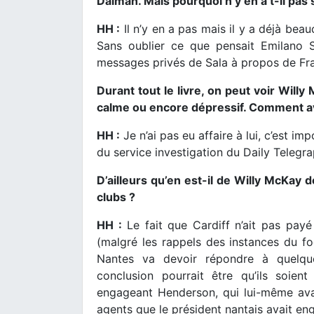
Dalman. Mais pourquoi n’y en a t-il pas 
HH :
Il n’y en a pas mais il y a déjà bea
Sans oublier ce que pensait Emilano Sa
messages privés de Sala à propos de Fra
Durant tout le livre, on peut voir Willy
calme ou encore dépressif. Comment 
HH :
Je n’ai pas eu affaire à lui, c’est im
du service investigation du Daily Telegrap
D’ailleurs qu’en est-il de Willy McKay d
clubs ?
HH :
Le fait que Cardiff n’ait pas payé 
(malgré les rappels des instances du fo
Nantes va devoir répondre à quelqu
conclusion pourrait être qu’ils soie
engageant Henderson, qui lui-même avai
agents que le président nantais avait en