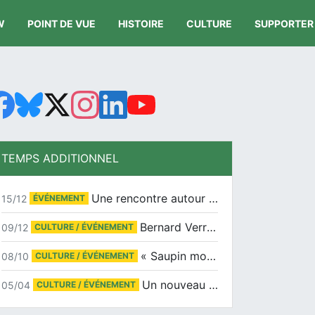
W
POINT DE VUE
HISTOIRE
CULTURE
SUPPORTER
TEMPS ADDITIONNEL
Une rencontre autour de Jean-Claude Suaudeau
15/12
ÉVÉNEMENT
Bernard Verret en dédicaces le samedi 13 décembre à l’Espace Culturel Atlantis
09/12
CULTURE / ÉVÉNEMENT
« Saupin mon amour » au salon du livre de Trentemoult
08/10
CULTURE / ÉVÉNEMENT
Un nouveau tirage pour le Docu-BD
05/04
CULTURE / ÉVÉNEMENT