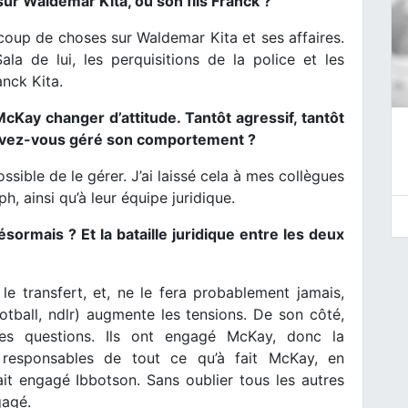
sur Waldemar Kita, ou son fils Franck ?
ucoup de choses sur Waldemar Kita et ses affaires.
la de lui, les perquisitions de la police et les
nck Kita.
 McKay changer d’attitude. Tantôt agressif, tantôt
avez-vous géré son comportement ?
possible de le gérer. J’ai laissé cela à mes collègues
h, ainsi qu’à leur équipe juridique.
ésormais ? Et la bataille juridique entre les deux
le transfert, et, ne le fera probablement jamais,
otball, ndlr) augmente les tensions. De son côté,
es questions. Ils ont engagé McKay, donc la
nt responsables de tout ce qu’à fait McKay, en
t engagé Ibbotson. Sans oublier tous les autres
gagé.