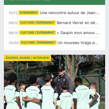
Une rencontre autour de Jean-Claude Suaudeau
15/12
ÉVÉNEMENT
Bernard Verret en dédicaces le samedi 13 décembre à l’Espace Culturel Atlantis
09/12
CULTURE / ÉVÉNEMENT
« Saupin mon amour » au salon du livre de Trentemoult
08/10
CULTURE / ÉVÉNEMENT
Un nouveau tirage pour le Docu-BD
05/04
CULTURE / ÉVÉNEMENT
ÉQUIPES JEUNES / INTERVIEW