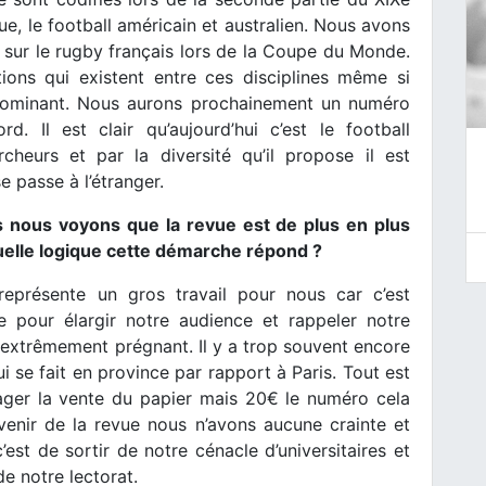
ue, le football américain et australien. Nous avons
l sur le rugby français lors de la Coupe du Monde.
ctions qui existent entre ces disciplines même si
t dominant. Nous aurons prochainement un numéro
d. Il est clair qu’aujourd’hui c’est le football
rcheurs et par la diversité qu’il propose il est
e passe à l’étranger.
is nous voyons que la revue est de plus en plus
uelle logique cette démarche répond ?
représente un gros travail pour nous car c’est
e pour élargir notre audience et rappeler notre
t extrêmement prégnant. Il y a trop souvent encore
 se fait en province par rapport à Paris. Tout est
ager la vente du papier mais 20€ le numéro cela
avenir de la revue nous n’avons aucune crainte et
st de sortir de notre cénacle d’universitaires et
de notre lectorat.