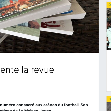
É
ente la revue
C
e numéro consacré aux arènes du football. Son
stions de La Maison Jaune.