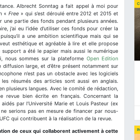
C
rtance. Albrecht Sonntag a fait appel à moi pour
en «
Free
» qui s’est déroulé entre 2012 et 2015 et
er une partie des fonds pendant plusieurs années.
re, j’ai eu l’idée d’utiliser ces fonds pour créer la
puisqu’il a une ambition scientifique mais qui se
veut esthétique et agréable à lire et elle propose
u support a été le papier mais aussi le numérique
hui, nous sommes sur la plateforme
Open Edition
e diffusion large, et d’être présent notamment sur
ancophone n’est pas un obstacle avec les logiciels
 les résumés des articles sont aussi en anglais.
 en plusieurs langues. Avec le comité de rédaction,
ne revue bien écrite en français. Concernant la
aidés par l’Université Marie et Louis Pasteur (ex
 ne serions pas en mesure de financer par nous-
FC qui contribuent à la réalisation de la revue.
I
ation de ceux qui collaborent activement à cette