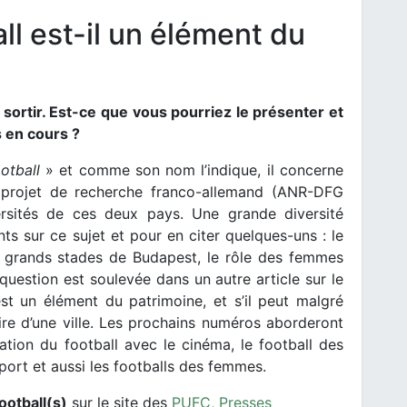
ll est-il un élément du
sortir. Est-ce que vous pourriez le présenter et
s en cours ?
otball
» et comme son nom l’indique, il concerne
n projet de recherche franco-allemand (ANR-DFG
ersités de ces deux pays. Une grande diversité
nts sur ce sujet et pour en citer quelques-uns : le
s grands stades de Budapest, le rôle des femmes
uestion est soulevée dans un autre article sur le
est un élément du patrimoine, et s’il peut malgré
ire d’une ville. Les prochains numéros aborderont
ation du football avec le cinéma, le football des
port et aussi les footballs des femmes.
ootball(s)
sur le site des
PUFC, Presses