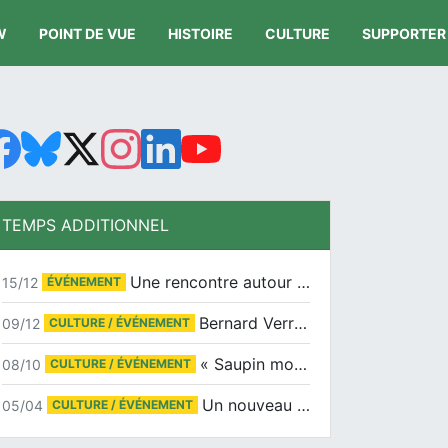
W
POINT DE VUE
HISTOIRE
CULTURE
SUPPORTER
TEMPS ADDITIONNEL
Une rencontre autour de Jean-Claude Suaudeau
15/12
ÉVÉNEMENT
Bernard Verret en dédicaces le samedi 13 décembre à l’Espace Culturel Atlantis
09/12
CULTURE / ÉVÉNEMENT
« Saupin mon amour » au salon du livre de Trentemoult
08/10
CULTURE / ÉVÉNEMENT
Un nouveau tirage pour le Docu-BD
05/04
CULTURE / ÉVÉNEMENT