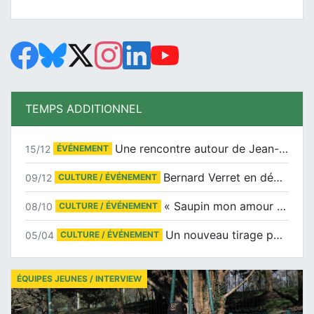
TEMPS ADDITIONNEL
Une rencontre autour de Jean-Claude Suaudeau
15/12
ÉVÉNEMENT
Bernard Verret en dédicaces le samedi 13 décembre à l’Espace Culturel Atlantis
09/12
CULTURE / ÉVÉNEMENT
« Saupin mon amour » au salon du livre de Trentemoult
08/10
CULTURE / ÉVÉNEMENT
Un nouveau tirage pour le Docu-BD
05/04
CULTURE / ÉVÉNEMENT
ÉQUIPES JEUNES / INTERVIEW