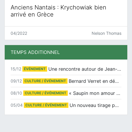
Anciens Nantais : Krychowiak bien
arrivé en Grèce
04/2022
Nelson Thomas
TEMPS ADDITIONNEL
Une rencontre autour de Jean-Claude Suaudeau
15/12
ÉVÉNEMENT
Bernard Verret en dédicaces le samedi 13 décembre à l’Espace Culturel Atlantis
09/12
CULTURE / ÉVÉNEMENT
« Saupin mon amour » au salon du livre de Trentemoult
08/10
CULTURE / ÉVÉNEMENT
Un nouveau tirage pour le Docu-BD
05/04
CULTURE / ÉVÉNEMENT