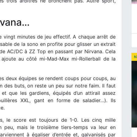
es trois arbitres ne bronchent pas. Autre sport,
rvana…
 vingt minutes de jeu effectif. A chaque arrêt de
sable de la sono en profite pour glisser un extrait
t de AC/DC à ZZ Top en passant par Nirvana. Cela
N
t ajoute au côté mi-Mad-Max mi-Rollerball de la
 Les deux équipes se rendent coups pour coups, au
 des buts, on reste un peu sur notre faim. Il faut
et que les gardiens, équipés d’un attirail assez
uillères XXL, gant en forme de saladier…). Ils
ce.
s, le score est toujours de 1-0. Les cinq mille
n peu, mais le troisième tiers-temps va leur en
rviennent à égaliser d’entrée et, galvanisés par