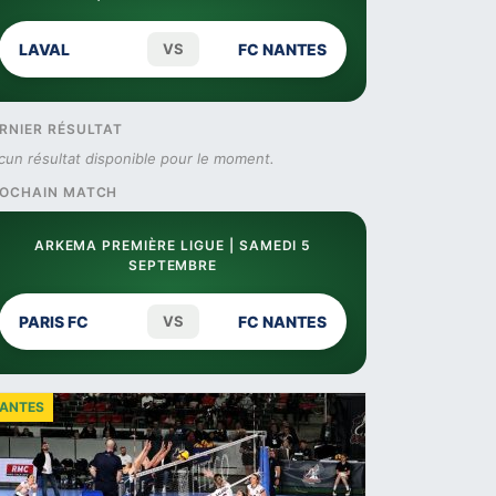
LAVAL
VS
FC NANTES
RNIER RÉSULTAT
cun résultat disponible pour le moment.
OCHAIN MATCH
ARKEMA PREMIÈRE LIGUE | SAMEDI 5
SEPTEMBRE
PARIS FC
VS
FC NANTES
ANTES