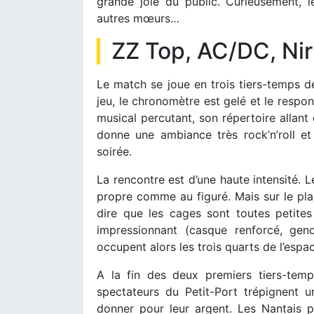
grande joie du public. Curieusement, l
autres mœurs…
ZZ Top, AC/DC, Ni
Le match se joue en trois tiers-temps de
jeu, le chronomètre est gelé et le respon
musical percutant, son répertoire allan
donne une ambiance très rock’n’roll e
soirée.
La rencontre est d’une haute intensité.
propre comme au figuré. Mais sur le plan
dire que les cages sont toutes petites 
impressionnant (casque renforcé, geno
occupent alors les trois quarts de l’espa
A la fin des deux premiers tiers-temp
spectateurs du Petit-Port trépignent u
donner pour leur argent. Les Nantais pa