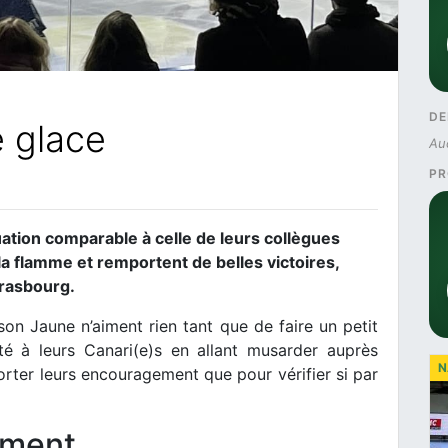
DE
e glace
Au
PR
ation comparable à celle de leurs collègues
 la flamme et remportent de belles victoires,
rasbourg.
n Jaune n’aiment rien tant que de faire un petit
té à leurs Canari(e)s en allant musarder auprès
N
porter leurs encouragement que pour vérifier si par
ement