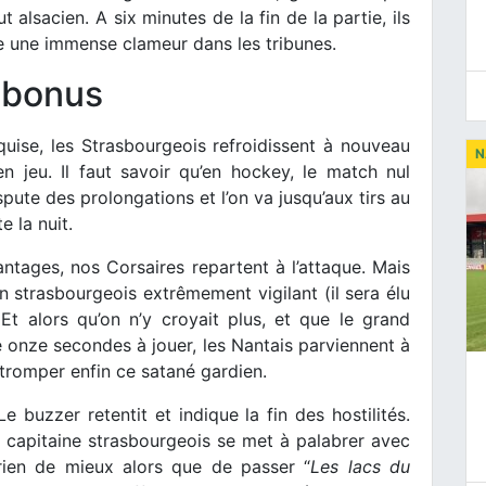
t alsacien. A six minutes de la fin de la partie, ils
e une immense clameur dans les tribunes.
 bonus
quise, les Strasbourgeois refroidissent à nouveau
N
n jeu. Il faut savoir qu’en hockey, le match nul
ispute des prolongations et l’on va jusqu’aux tirs au
e la nuit.
antages, nos Corsaires repartent à l’attaque. Mais
n strasbourgeois extrêmement vigilant (il sera élu
t alors qu’on n’y croyait plus, et que le grand
e onze secondes à jouer, les Nantais parviennent à
t tromper enfin ce satané gardien.
e buzzer retentit et indique la fin des hostilités.
e capitaine strasbourgeois se met à palabrer avec
 rien de mieux alors que de passer “
Les lacs du