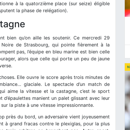
ionne à la quatorzième place (sur seize) éligible
sputent la phase de relégation).
stagne
t bien qu’on aille les soutenir. Ce mercredi 29
ile Noire de Strasbourg, qui pointe fièrement à la
ompent pas, l’équipe en bleu marine est bien celle
courager, alors que celle qui porte un peu de jaune
verse.
N
es choses. Elle ouvre le score après trois minutes de
ambiance… glaciale. Le spectacle d’un match de
i aime la vitesse et la castagne, c’est le sport
t d’épaulettes manient un palet glissant avec leur
 sur la piste à une vitesse impressionnante.
rop près du bord, un adversaire vient joyeusement
 à grand fracas contre le plexiglas, pour la plus