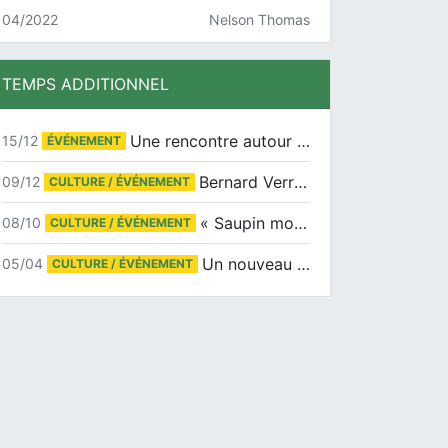
04/2022
Nelson Thomas
TEMPS ADDITIONNEL
Une rencontre autour de Jean-Claude Suaudeau
15/12
ÉVÉNEMENT
Bernard Verret en dédicaces le samedi 13 décembre à l’Espace Culturel Atlantis
09/12
CULTURE / ÉVÉNEMENT
« Saupin mon amour » au salon du livre de Trentemoult
08/10
CULTURE / ÉVÉNEMENT
Un nouveau tirage pour le Docu-BD
05/04
CULTURE / ÉVÉNEMENT