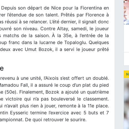
. Depuis son départ de Nice pour la Fiorentina en
rer l’étendue de son talent. Prêtés par Florence à
s réussi à se relancer. L’été dernier, il signait donc
ouvré son niveau. Contre Altay, samedi, le joueur
 matchs de la saison. À la 35e, à l’entrée de la
coup franc dans la lucarne de Topaloglu. Quelques
-deux avec Umut Bozok, il a servi le joueur prêté
ie
N
revenu à une unité, l’Aixois s’est offert un doublé.
Mamadou Fall, il a assuré le coup d’un plat du pied
se (50e). Finalement, Bozok a ajouté un quatrième
e victoire qui n’a pas bouleversé le classement.
i n’avait plus rien à jouer, remonte à la 11e place.
tin Eysseric termine l’exercice avec 5 buts et 7
mpionnat. De quoi retrouver le sourire.