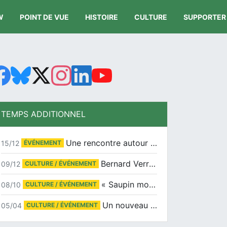
W
POINT DE VUE
HISTOIRE
CULTURE
SUPPORTER
TEMPS ADDITIONNEL
Une rencontre autour de Jean-Claude Suaudeau
15/12
ÉVÉNEMENT
Bernard Verret en dédicaces le samedi 13 décembre à l’Espace Culturel Atlantis
09/12
CULTURE / ÉVÉNEMENT
« Saupin mon amour » au salon du livre de Trentemoult
08/10
CULTURE / ÉVÉNEMENT
Un nouveau tirage pour le Docu-BD
05/04
CULTURE / ÉVÉNEMENT