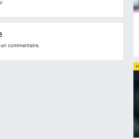
ic
e
 un commentaire.
N