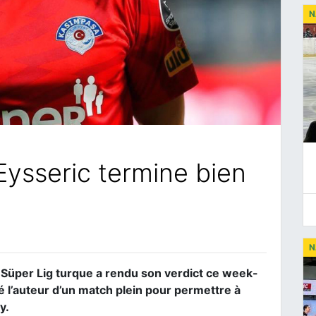
N
Eysseric termine bien
N
üper Lig turque a rendu son verdict ce week-
té l’auteur d’un match plein pour permettre à
y.