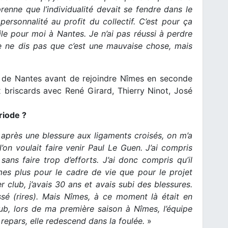
mprenne que l’individualité devait se fendre dans le
ersonnalité au profit du collectif. C’est pour ça
le pour moi à Nantes. Je n’ai pas réussi à perdre
e ne dis pas que c’est une mauvaise chose, mais
é de Nantes avant de rejoindre Nîmes en seconde
 briscards avec René Girard, Thierry Ninot, José
riode ?
 après une blessure aux ligaments croisés, on m’a
on voulait faire venir Paul Le Guen. J’ai compris
ans faire trop d’efforts. J’ai donc compris qu’il
îmes plus pour le cadre de vie que pour le projet
er club, j’avais 30 ans et avais subi des blessures.
sé (rires). Mais Nîmes, à ce moment là était en
ub, lors de ma première saison à Nîmes, l’équipe
e repars, elle redescend dans la foulée.
»