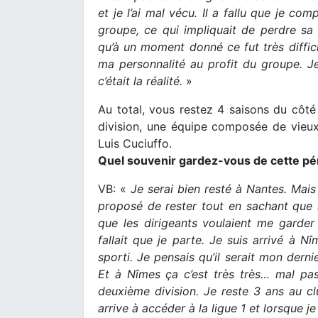
et je l’ai mal vécu. Il a fallu que je co
groupe, ce qui impliquait de perdre sa p
qu’à un moment donné ce fut très diffici
ma personnalité au profit du groupe. J
c’était la réalité.
»
Au total, vous restez 4 saisons du côt
division, une équipe composée de vieux
Luis Cuciuffo.
Quel souvenir gardez-vous de cette pé
VB: «
Je serai bien resté à Nantes. Mais
proposé de rester tout en sachant que l’
que les dirigeants voulaient me garder s
fallait que je parte. Je suis arrivé à N
sporti. Je pensais qu’il serait mon derni
Et à Nîmes ça c’est très très… mal pas
deuxième division. Je reste 3 ans au cl
arrive à accéder à la ligue 1 et lorsque j