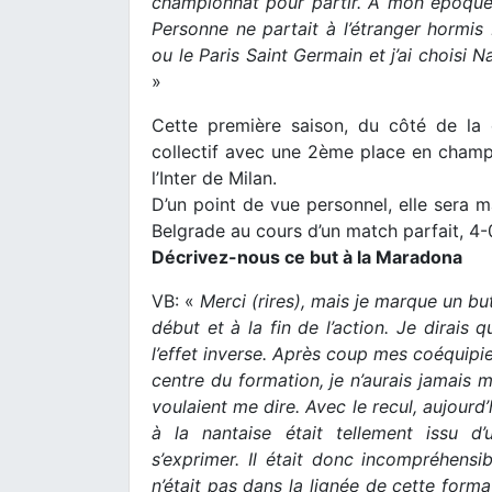
championnat pour partir. A mon époque, 
Personne ne partait à l’étranger hormis 
ou le Paris Saint Germain et j’ai choisi Na
»
Cette première saison, du côté de la 
collectif avec une 2ème place en champi
l’Inter de Milan.
D’un point de vue personnel, elle sera m
Belgrade au cours d’un match parfait, 4-
Décrivez-nous ce but à la Maradona
VB: «
Merci (rires), mais je marque un bu
début et à la fin de l’action. Je dirais 
l’effet inverse. Après coup mes coéquipie
centre du formation, je n’aurais jamais 
voulaient me dire. Avec le recul, aujourd’h
à la nantaise était tellement issu d’u
s’exprimer. Il était donc incompréhensi
n’était pas dans la lignée de cette forma