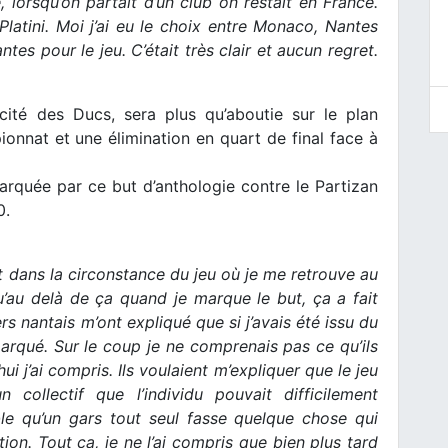
lorsqu’on partait d’un club on restait en France.
Platini. Moi j’ai eu le choix entre Monaco, Nantes
ntes pour le jeu. C’était très clair et aucun regret.
cité des Ducs, sera plus qu’aboutie sur le plan
onnat et une élimination en quart de final face à
arquée par ce but d’anthologie contre le Partizan
0.
t dans la circonstance du jeu où je me retrouve au
qu’au delà de ça quand je marque le but, ça a fait
rs nantais m’ont expliqué que si j’avais été issu du
marqué. Sur le coup je ne comprenais pas ce qu’ils
ui j’ai compris. Ils voulaient m’expliquer que le jeu
n collectif que l’individu pouvait difficilement
ble qu’un gars tout seul fasse quelque chose qui
tion. Tout ça, je ne l’ai compris que bien plus tard