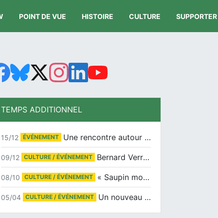
W
POINT DE VUE
HISTOIRE
CULTURE
SUPPORTER
TEMPS ADDITIONNEL
Une rencontre autour de Jean-Claude Suaudeau
15/12
ÉVÉNEMENT
Bernard Verret en dédicaces le samedi 13 décembre à l’Espace Culturel Atlantis
09/12
CULTURE / ÉVÉNEMENT
« Saupin mon amour » au salon du livre de Trentemoult
08/10
CULTURE / ÉVÉNEMENT
Un nouveau tirage pour le Docu-BD
05/04
CULTURE / ÉVÉNEMENT