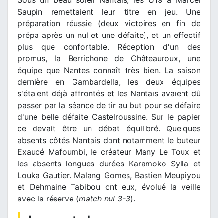
Sous un beau soleil Nantais, les U19 à Marcel
Saupin remettaient leur titre en jeu. Une
préparation réussie (deux victoires en fin de
prépa après un nul et une défaite), et un effectif
plus que confortable. Réception d'un des
promus, la Berrichone de Châteauroux, une
équipe que Nantes connaît très bien. La saison
dernière en Gambardella, les deux équipes
s'étaient déjà affrontés et les Nantais avaient dû
passer par la séance de tir au but pour se défaire
d'une belle défaite Castelroussine. Sur le papier
ce devait être un débat équilibré. Quelques
absents côtés Nantais dont notamment le buteur
Exaucé Mafoumbi, le créateur Many Le Toux et
les absents longues durées Karamoko Sylla et
Louka Gautier. Malang Gomes, Bastien Meupiyou
et Dehmaine Tabibou ont eux, évolué la veille
avec la réserve (
match nul 3-3
).