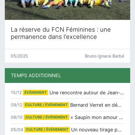
La réserve du FCN Féminines : une
permanence dans l’excellence
05/2025
Bruno Ignace Barbé
TEMPS ADDITIONNEL
Une rencontre autour de Jean-Claude Suaudeau
15/12
ÉVÉNEMENT
Bernard Verret en dédicaces le samedi 13 décembre à l’Espace Culturel Atlantis
09/12
CULTURE / ÉVÉNEMENT
« Saupin mon amour » au salon du livre de Trentemoult
08/10
CULTURE / ÉVÉNEMENT
Un nouveau tirage pour le Docu-BD
05/04
CULTURE / ÉVÉNEMENT