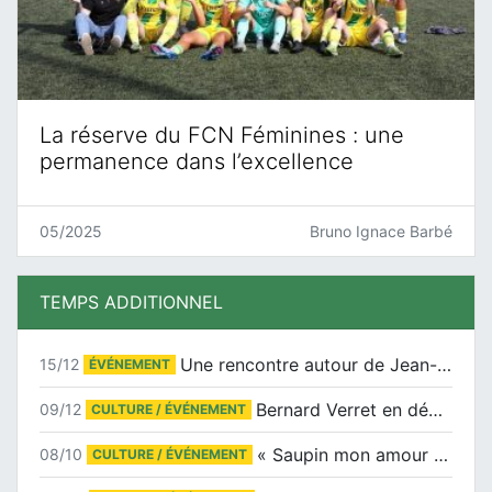
La réserve du FCN Féminines : une
permanence dans l’excellence
05/2025
Bruno Ignace Barbé
TEMPS ADDITIONNEL
Une rencontre autour de Jean-Claude Suaudeau
15/12
ÉVÉNEMENT
Bernard Verret en dédicaces le samedi 13 décembre à l’Espace Culturel Atlantis
09/12
CULTURE / ÉVÉNEMENT
« Saupin mon amour » au salon du livre de Trentemoult
08/10
CULTURE / ÉVÉNEMENT