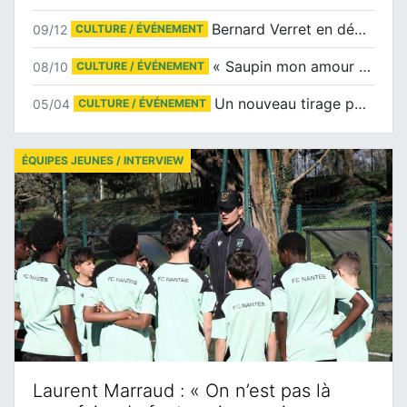
Bernard Verret en dédicaces le samedi 13 décembre à l’Espace Culturel Atlantis
09/12
CULTURE / ÉVÉNEMENT
« Saupin mon amour » au salon du livre de Trentemoult
08/10
CULTURE / ÉVÉNEMENT
Un nouveau tirage pour le Docu-BD
05/04
CULTURE / ÉVÉNEMENT
ÉQUIPES JEUNES / INTERVIEW
Laurent Marraud : « On n’est pas là