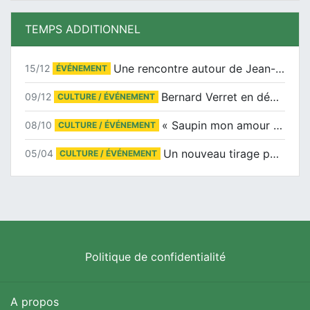
TEMPS ADDITIONNEL
Une rencontre autour de Jean-Claude Suaudeau
15/12
ÉVÉNEMENT
Bernard Verret en dédicaces le samedi 13 décembre à l’Espace Culturel Atlantis
09/12
CULTURE / ÉVÉNEMENT
« Saupin mon amour » au salon du livre de Trentemoult
08/10
CULTURE / ÉVÉNEMENT
Un nouveau tirage pour le Docu-BD
05/04
CULTURE / ÉVÉNEMENT
Politique de confidentialité
A propos