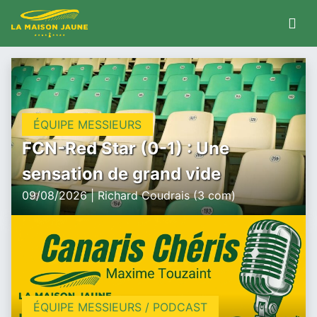
ÉQUIPE MESSIEURS
FCN-Red Star (0-1) : Une
sensation de grand vide
09/08/2026 | Richard Coudrais (3 com)
ÉQUIPE MESSIEURS / PODCAST