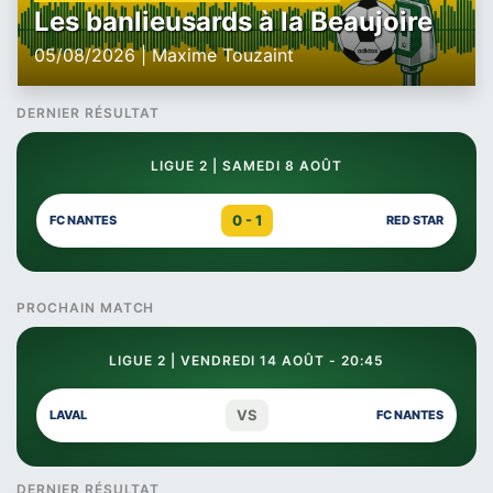
Les banlieusards à la Beaujoire
05/08/2026 | Maxime Touzaint
DERNIER RÉSULTAT
LIGUE 2 | SAMEDI 8 AOÛT
0 - 1
FC NANTES
RED STAR
PROCHAIN MATCH
LIGUE 2 | VENDREDI 14 AOÛT - 20:45
VS
LAVAL
FC NANTES
DERNIER RÉSULTAT