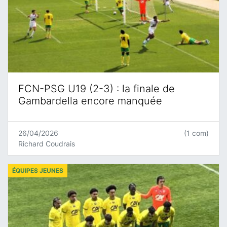
FCN-PSG U19 (2-3) : la finale de
Gambardella encore manquée
26/04/2026
(1 com)
Richard Coudrais
ÉQUIPES JEUNES