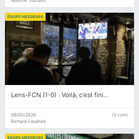
Maxime Touzaint
ÉQUIPE MESSIEURS
Lens-FCN (1-0) : Voilà, c’est fini…
08/05/2026
(3 com)
Richard Coudrais
ÉQUIPE MESSIEURS