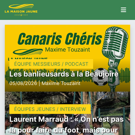
ÉQUIPE MESSIEURS / PODCAST
Les banlieusards à la Beaujoire
05/08/2026 | Maxime Touzaint
ÉQUIPES JEUNES / INTERVIEW
Laurent Marraud : « On n’est pas
là pour faire du foot, mais pour