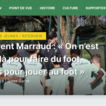
W
POINT DE VUE
HISTOIRE
CULTURE
SUPPORTER
S JEUNES / INTERVIEW
ent Marraud : « On n’est
là pour faire du foot,
 pour jouer au foot »
6 | Gilles Gallot