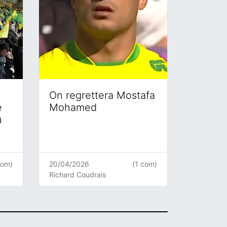
On regrettera Mostafa
e
Mohamed
u
com)
20/04/2026
(1 com)
Richard Coudrais