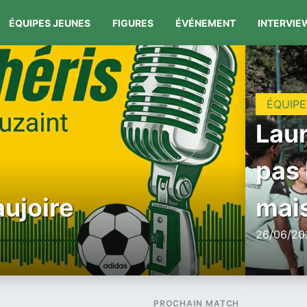
ÉQUIPES JEUNES
FIGURES
ÉVÉNEMENT
INTERVIE
ÉQUIPE
Laur
pas 
aujoire
mais
26/06/202
PROCHAIN MATCH