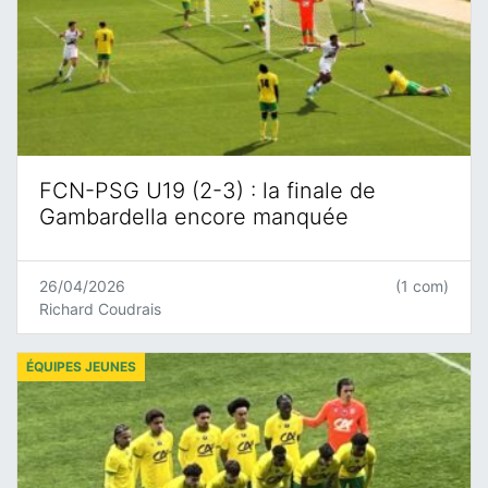
FCN-PSG U19 (2-3) : la finale de
Gambardella encore manquée
26/04/2026
(1 com)
Richard Coudrais
ÉQUIPES JEUNES