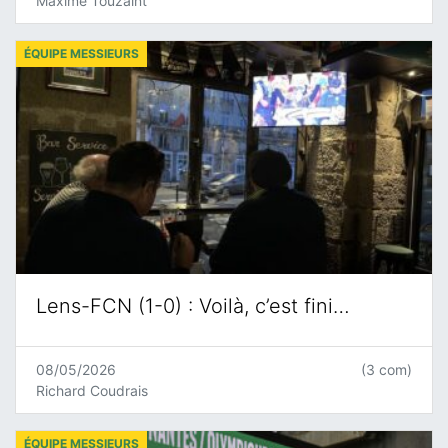
Maxime Touzaint
ÉQUIPE MESSIEURS
Lens-FCN (1-0) : Voilà, c’est fini…
08/05/2026
(3 com)
Richard Coudrais
ÉQUIPE MESSIEURS