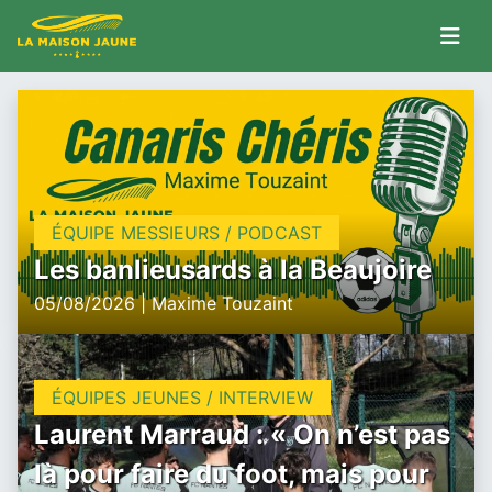
ÉQUIPE MESSIEURS / PODCAST
Les banlieusards à la Beaujoire
05/08/2026 | Maxime Touzaint
ÉQUIPES JEUNES / INTERVIEW
Laurent Marraud : « On n’est pas
là pour faire du foot, mais pour