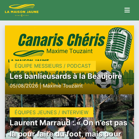
ÉQUIPE MESSIEURS / PODCAST
Les banlieusards à la Beaujoire
05/08/2026 | Maxime Touzaint
ÉQUIPES JEUNES / INTERVIEW
Laurent Marraud : « On n’est pas
là pour faire du foot, mais pour