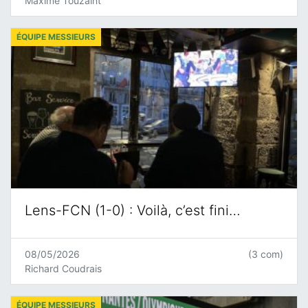
Maxime Touzaint
ÉQUIPE MESSIEURS
Lens-FCN (1-0) : Voilà, c’est fini…
08/05/2026
(3 com)
Richard Coudrais
ÉQUIPE MESSIEURS