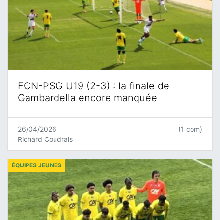
FCN-PSG U19 (2-3) : la finale de
Gambardella encore manquée
26/04/2026
(1 com)
Richard Coudrais
ÉQUIPES JEUNES