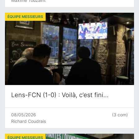
Maxime Touzaint
ÉQUIPE MESSIEURS
Lens-FCN (1-0) : Voilà, c’est fini…
08/05/2026
(3 com)
Richard Coudrais
ÉQUIPE MESSIEURS