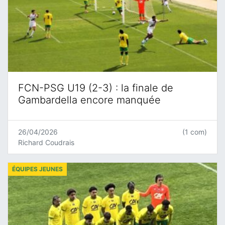
FCN-PSG U19 (2-3) : la finale de
Gambardella encore manquée
26/04/2026
(1 com)
Richard Coudrais
ÉQUIPES JEUNES