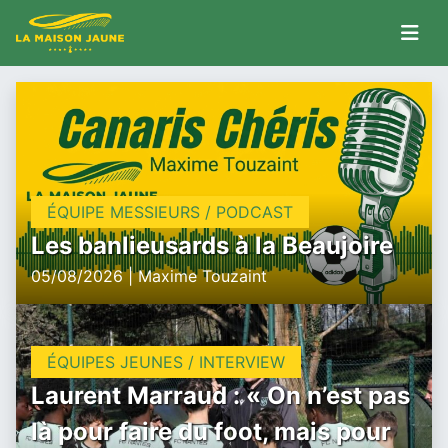
ÉQUIPE MESSIEURS / PODCAST
Les banlieusards à la Beaujoire
05/08/2026 | Maxime Touzaint
ÉQUIPES JEUNES / INTERVIEW
Laurent Marraud : « On n’est pas
là pour faire du foot, mais pour