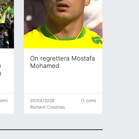
On regrettera Mostafa
e
Mohamed
u
com)
20/04/2026
(1 com)
Richard Coudrais