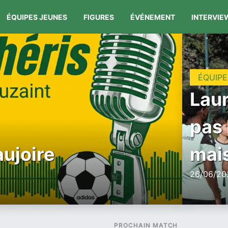
ÉQUIPES JEUNES
FIGURES
ÉVÉNEMENT
INTERVIE
ÉQUIPE
Laur
pas 
aujoire
mais
26/06/202
PROCHAIN MATCH