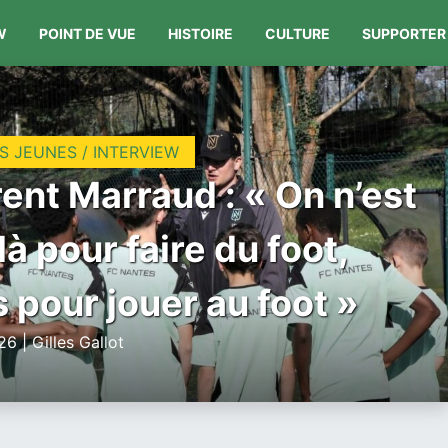
W
POINT DE VUE
HISTOIRE
CULTURE
SUPPORTER
S JEUNES / INTERVIEW
ent Marraud : « On n’est
là pour faire du foot,
 pour jouer au foot »
6 | Gilles Gallot