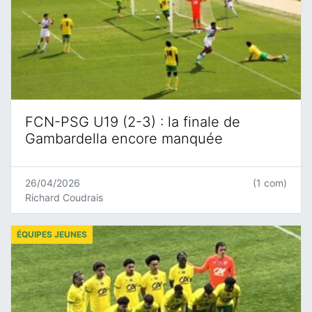
FCN-PSG U19 (2-3) : la finale de
Gambardella encore manquée
26/04/2026
(1 com)
Richard Coudrais
ÉQUIPES JEUNES