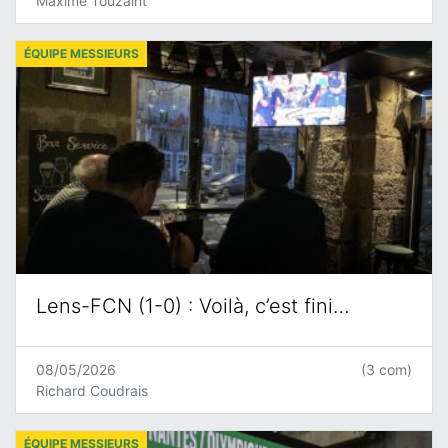
Maxime Touzaint
ÉQUIPE MESSIEURS
Lens-FCN (1-0) : Voilà, c’est fini…
08/05/2026
(3 com)
Richard Coudrais
ÉQUIPE MESSIEURS