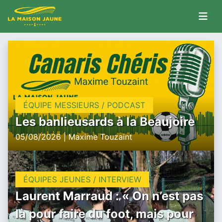
ÉQUIPE MESSIEURS / PODCAST
Les banlieusards à la Beaujoire
05/08/2026 | Maxime Touzaint
ÉQUIPES JEUNES / INTERVIEW
Laurent Marraud : « On n’est pas
là pour faire du foot, mais pour