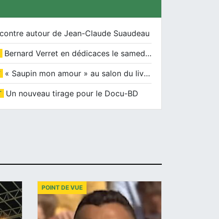
contre autour de Jean-Claude Suaudeau
Bernard Verret en dédicaces le samedi 13 décembre à l’Espace Culturel Atlantis
« Saupin mon amour » au salon du livre de Trentemoult
T
Un nouveau tirage pour le Docu-BD
T
POINT DE VUE