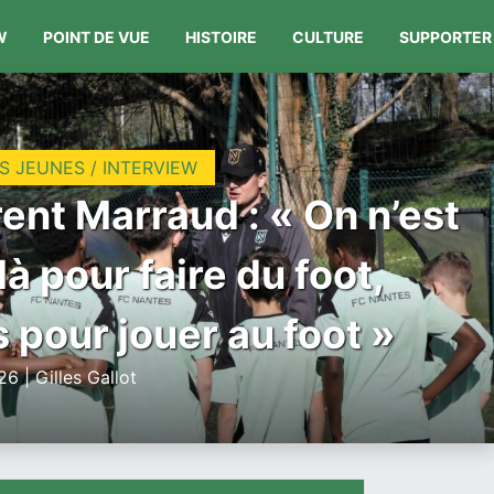
W
POINT DE VUE
HISTOIRE
CULTURE
SUPPORTER
S JEUNES / INTERVIEW
ent Marraud : « On n’est
là pour faire du foot,
 pour jouer au foot »
6 | Gilles Gallot