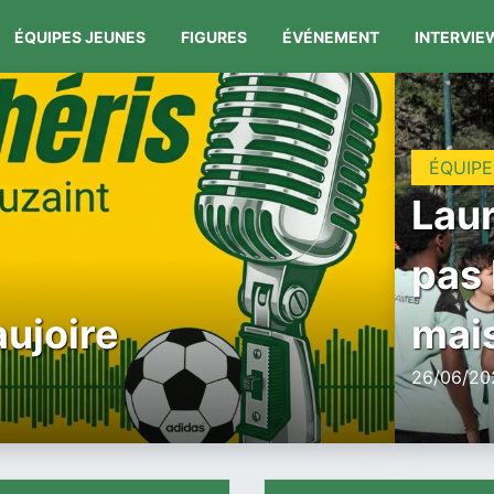
ÉQUIPES JEUNES
FIGURES
ÉVÉNEMENT
INTERVIE
ÉQUIPE
Laur
pas 
aujoire
mais
26/06/202