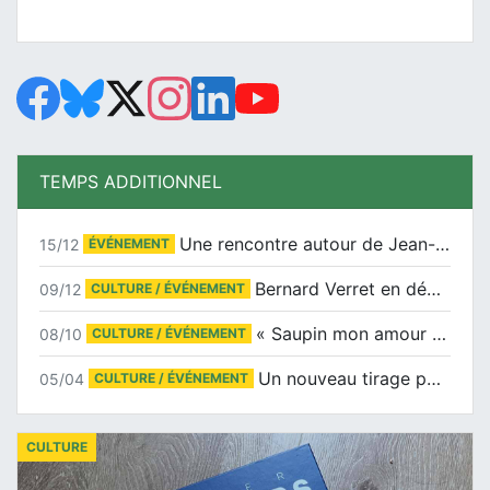
TEMPS ADDITIONNEL
Une rencontre autour de Jean-Claude Suaudeau
15/12
ÉVÉNEMENT
Bernard Verret en dédicaces le samedi 13 décembre à l’Espace Culturel Atlantis
09/12
CULTURE / ÉVÉNEMENT
« Saupin mon amour » au salon du livre de Trentemoult
08/10
CULTURE / ÉVÉNEMENT
Un nouveau tirage pour le Docu-BD
05/04
CULTURE / ÉVÉNEMENT
CULTURE