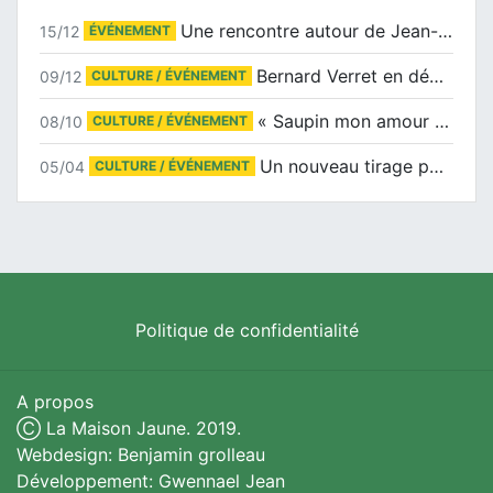
Une rencontre autour de Jean-Claude Suaudeau
15/12
ÉVÉNEMENT
Bernard Verret en dédicaces le samedi 13 décembre à l’Espace Culturel Atlantis
09/12
CULTURE / ÉVÉNEMENT
« Saupin mon amour » au salon du livre de Trentemoult
08/10
CULTURE / ÉVÉNEMENT
Un nouveau tirage pour le Docu-BD
05/04
CULTURE / ÉVÉNEMENT
Politique de confidentialité
A propos
Ⓒ La Maison Jaune. 2019.
Webdesign: Benjamin grolleau
Développement: Gwennael Jean