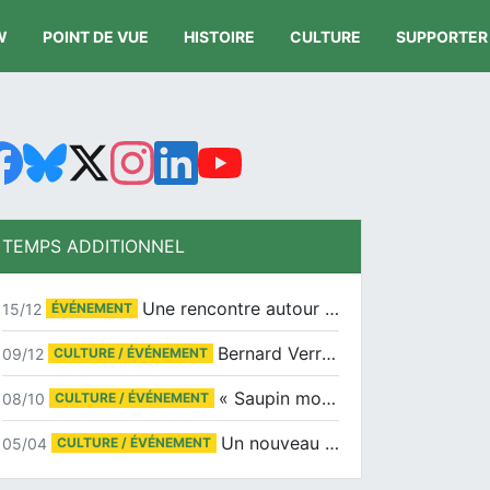
W
POINT DE VUE
HISTOIRE
CULTURE
SUPPORTER
TEMPS ADDITIONNEL
Une rencontre autour de Jean-Claude Suaudeau
15/12
ÉVÉNEMENT
Bernard Verret en dédicaces le samedi 13 décembre à l’Espace Culturel Atlantis
09/12
CULTURE / ÉVÉNEMENT
« Saupin mon amour » au salon du livre de Trentemoult
08/10
CULTURE / ÉVÉNEMENT
Un nouveau tirage pour le Docu-BD
05/04
CULTURE / ÉVÉNEMENT