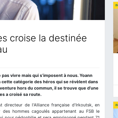
I
s croise la destinée
au
te pas vivre mais qui s’imposent à nous. Yoann
à cette catégorie des héros qui se révèlent dans
n aventure hors du commun, il se trouve que d’une
s a croisé sa route.
 directeur de l'Alliance française d'Irkoutsk, en
I
 par des hommes cagoulés appartenant au FSB le
uivi pour pédophilie et sera emprisonné pendant 71