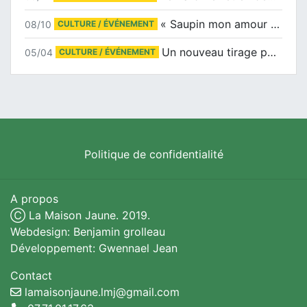
« Saupin mon amour » au salon du livre de Trentemoult
08/10
CULTURE / ÉVÉNEMENT
Un nouveau tirage pour le Docu-BD
05/04
CULTURE / ÉVÉNEMENT
Politique de confidentialité
A propos
Ⓒ La Maison Jaune. 2019.
Webdesign: Benjamin grolleau
Développement: Gwennael Jean
Contact
lamaisonjaune.lmj@gmail.com