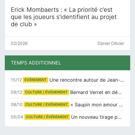
Erick Mombaerts : « La priorité c’est
que les joueurs s’identifient au projet
de club »
02/2026
Daniel Ollivier
TEMPS ADDITIONNEL
Une rencontre autour de Jean-Claude Suaudeau
15/12
ÉVÉNEMENT
Bernard Verret en dédicaces le samedi 13 décembre à l’Espace Culturel Atlantis
09/12
CULTURE / ÉVÉNEMENT
« Saupin mon amour » au salon du livre de Trentemoult
08/10
CULTURE / ÉVÉNEMENT
Un nouveau tirage pour le Docu-BD
05/04
CULTURE / ÉVÉNEMENT