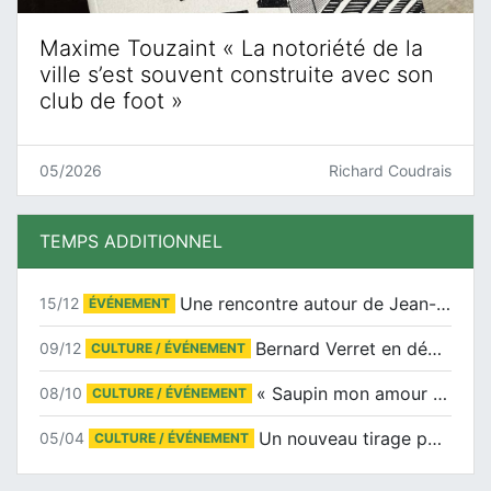
Maxime Touzaint « La notoriété de la
ville s’est souvent construite avec son
club de foot »
05/2026
Richard Coudrais
TEMPS ADDITIONNEL
Une rencontre autour de Jean-Claude Suaudeau
15/12
ÉVÉNEMENT
Bernard Verret en dédicaces le samedi 13 décembre à l’Espace Culturel Atlantis
09/12
CULTURE / ÉVÉNEMENT
« Saupin mon amour » au salon du livre de Trentemoult
08/10
CULTURE / ÉVÉNEMENT
Un nouveau tirage pour le Docu-BD
05/04
CULTURE / ÉVÉNEMENT