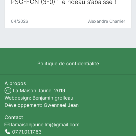
PSG-FCN (3-0) : le rideau s’abaisse !
04/2026
Alexandre Charrier
Politique de confidentialité
A propos
Ⓒ La Maison Jaune. 2019.
Webdesign: Benjamin grolleau
Développement: Gwennael Jean
Contact
lamaisonjaune.lmj@gmail.com
07.71.01.17.63