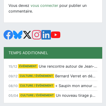
Vous devez
vous connecter
pour publier un
commentaire.
TEMPS ADDITIONNEL
Une rencontre autour de Jean-Claude Suaudeau
15/12
ÉVÉNEMENT
Bernard Verret en dédicaces le samedi 13 décembre à l’Espace Culturel Atlantis
09/12
CULTURE / ÉVÉNEMENT
« Saupin mon amour » au salon du livre de Trentemoult
08/10
CULTURE / ÉVÉNEMENT
Un nouveau tirage pour le Docu-BD
05/04
CULTURE / ÉVÉNEMENT