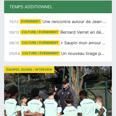
TEMPS ADDITIONNEL
Une rencontre autour de Jean-Claude Suaudeau
15/12
ÉVÉNEMENT
Bernard Verret en dédicaces le samedi 13 décembre à l’Espace Culturel Atlantis
09/12
CULTURE / ÉVÉNEMENT
« Saupin mon amour » au salon du livre de Trentemoult
08/10
CULTURE / ÉVÉNEMENT
Un nouveau tirage pour le Docu-BD
05/04
CULTURE / ÉVÉNEMENT
ÉQUIPES JEUNES / INTERVIEW