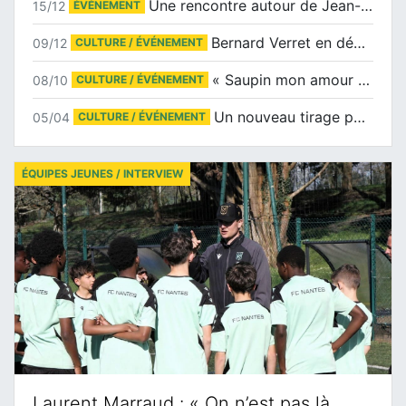
Une rencontre autour de Jean-Claude Suaudeau
15/12
ÉVÉNEMENT
Bernard Verret en dédicaces le samedi 13 décembre à l’Espace Culturel Atlantis
09/12
CULTURE / ÉVÉNEMENT
« Saupin mon amour » au salon du livre de Trentemoult
08/10
CULTURE / ÉVÉNEMENT
Un nouveau tirage pour le Docu-BD
05/04
CULTURE / ÉVÉNEMENT
ÉQUIPES JEUNES / INTERVIEW
Laurent Marraud : « On n’est pas là