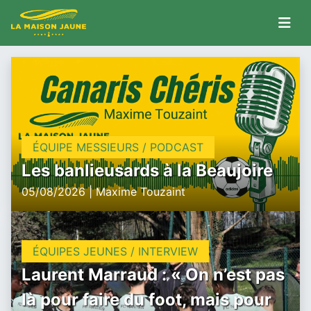
ÉQUIPE MESSIEURS / PODCAST
Les banlieusards à la Beaujoire
05/08/2026 | Maxime Touzaint
ÉQUIPES JEUNES / INTERVIEW
Laurent Marraud : « On n’est pas
là pour faire du foot, mais pour