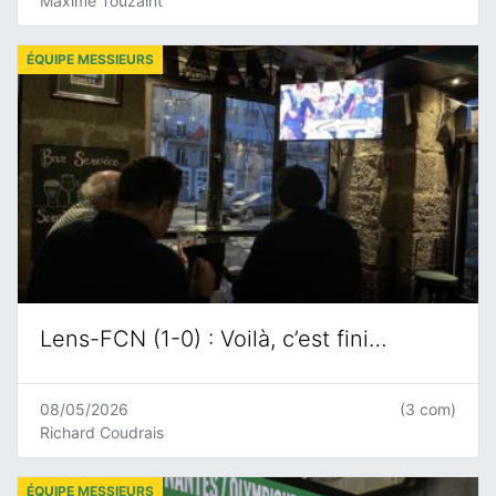
Maxime Touzaint
ÉQUIPE MESSIEURS
Lens-FCN (1-0) : Voilà, c’est fini…
08/05/2026
(3 com)
Richard Coudrais
ÉQUIPE MESSIEURS