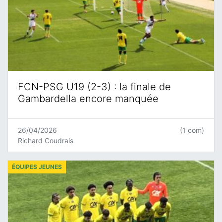
FCN-PSG U19 (2-3) : la finale de
Gambardella encore manquée
26/04/2026
(1 com)
Richard Coudrais
ÉQUIPES JEUNES