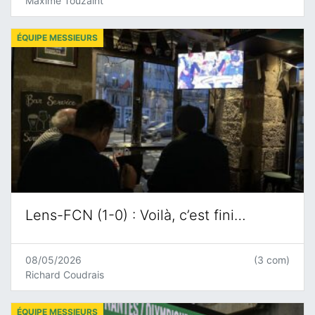
Maxime Touzaint
ÉQUIPE MESSIEURS
Lens-FCN (1-0) : Voilà, c’est fini…
08/05/2026
(3 com)
Richard Coudrais
ÉQUIPE MESSIEURS