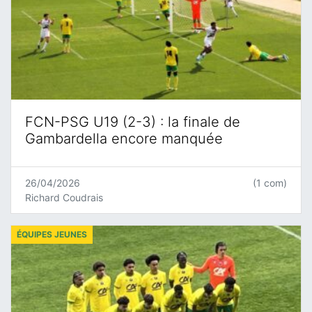
FCN-PSG U19 (2-3) : la finale de
Gambardella encore manquée
26/04/2026
(1 com)
Richard Coudrais
ÉQUIPES JEUNES