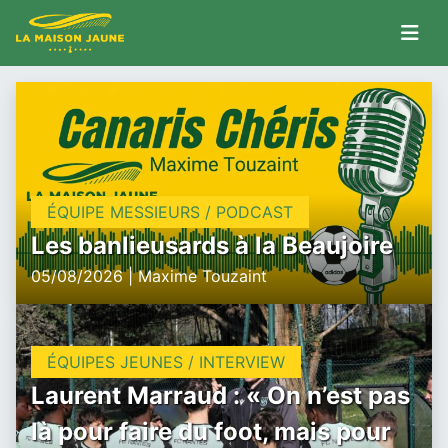
ÉQUIPE MESSIEURS / PODCAST
Les banlieusards à la Beaujoire
05/08/2026 | Maxime Touzaint
ÉQUIPES JEUNES / INTERVIEW
Laurent Marraud : « On n’est pas
là pour faire du foot, mais pour