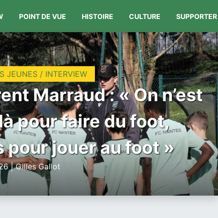
W
POINT DE VUE
HISTOIRE
CULTURE
SUPPORTER
S JEUNES / INTERVIEW
ent Marraud : « On n’est
là pour faire du foot,
 pour jouer au foot »
6 | Gilles Gallot