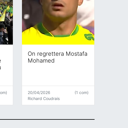
On regrettera Mostafa
e
Mohamed
u
com)
20/04/2026
(1 com)
Richard Coudrais