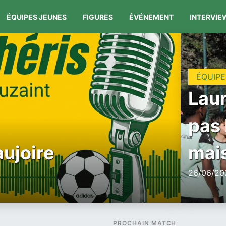
ÉQUIPES JEUNES
FIGURES
ÉVÉNEMENT
INTERVIE
ÉQUIPE
Laur
pas 
aujoire
mais
26/06/202
PROCHAIN MATCH