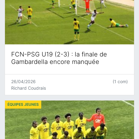
FCN-PSG U19 (2-3) : la finale de
Gambardella encore manquée
26/04/2026
(1 com)
Richard Coudrais
ÉQUIPES JEUNES