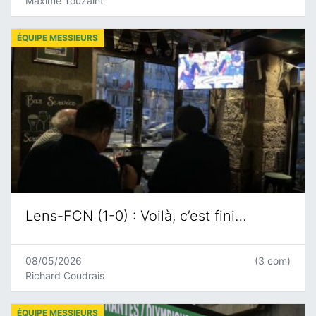
Maxime Touzaint
ÉQUIPE MESSIEURS
Lens-FCN (1-0) : Voilà, c’est fini…
08/05/2026
(3 com)
Richard Coudrais
ÉQUIPE MESSIEURS