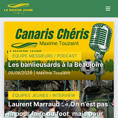
ÉQUIPE MESSIEURS / PODCAST
Les banlieusards à la Beaujoire
05/08/2026 | Maxime Touzaint
ÉQUIPES JEUNES / INTERVIEW
Laurent Marraud : « On n’est pas
là pour faire du foot, mais pour