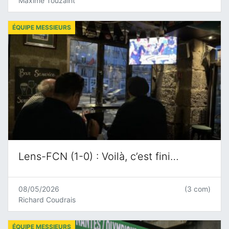
Maxime Touzaint
ÉQUIPE MESSIEURS
Lens-FCN (1-0) : Voilà, c’est fini…
08/05/2026
(3 com)
Richard Coudrais
ÉQUIPE MESSIEURS