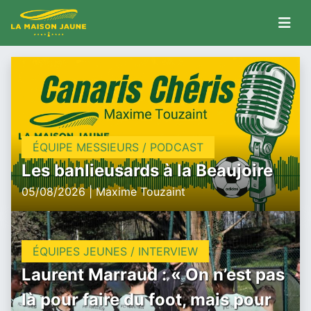
ÉQUIPE MESSIEURS / PODCAST
Les banlieusards à la Beaujoire
05/08/2026 | Maxime Touzaint
ÉQUIPES JEUNES / INTERVIEW
Laurent Marraud : « On n’est pas
là pour faire du foot, mais pour