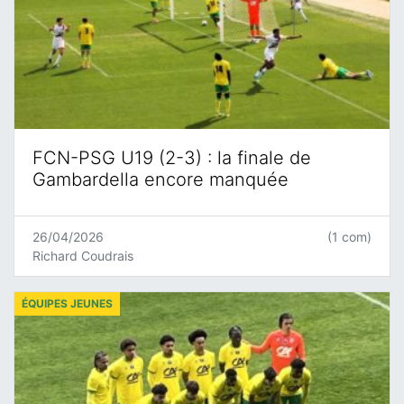
FCN-PSG U19 (2-3) : la finale de
Gambardella encore manquée
26/04/2026
(1 com)
Richard Coudrais
ÉQUIPES JEUNES