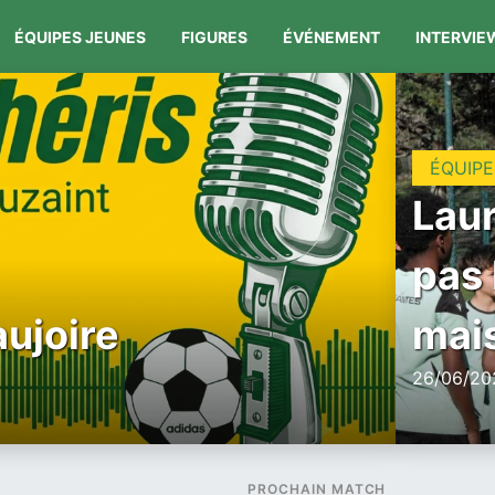
ÉQUIPES JEUNES
FIGURES
ÉVÉNEMENT
INTERVIE
ÉQUIPE
Laur
pas 
aujoire
mais
26/06/202
PROCHAIN MATCH