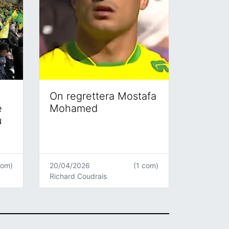
On regrettera Mostafa
e
Mohamed
u
com)
20/04/2026
(1 com)
Richard Coudrais