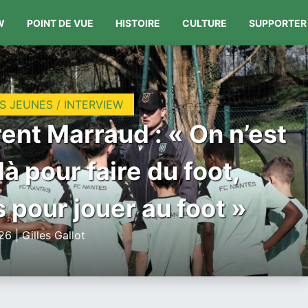
W
POINT DE VUE
HISTOIRE
CULTURE
SUPPORTER
S JEUNES / INTERVIEW
ent Marraud : « On n’est
là pour faire du foot,
 pour jouer au foot »
6 | Gilles Gallot