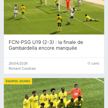
FCN-PSG U19 (2-3) : la finale de
Gambardella encore manquée
26/04/2026
(1 com)
Richard Coudrais
ÉQUIPES JEUNES