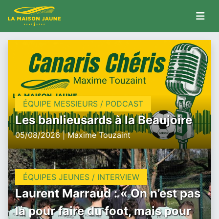
ÉQUIPE MESSIEURS / PODCAST
Les banlieusards à la Beaujoire
05/08/2026 | Maxime Touzaint
ÉQUIPES JEUNES / INTERVIEW
Laurent Marraud : « On n’est pas
là pour faire du foot, mais pour