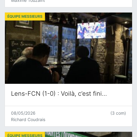
Maxime Touzaint
ÉQUIPE MESSIEURS
Lens-FCN (1-0) : Voilà, c’est fini…
08/05/2026
(3 com)
Richard Coudrais
ÉQUIPE MESSIEURS