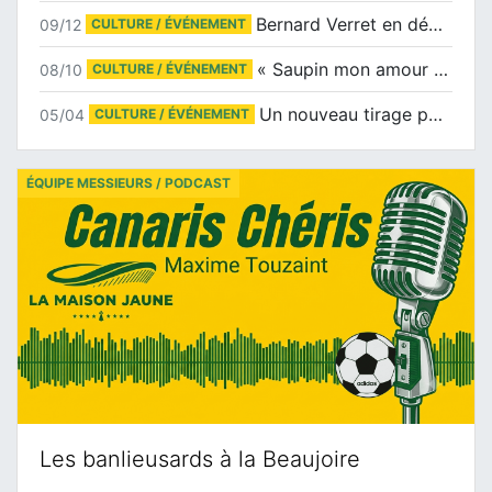
Bernard Verret en dédicaces le samedi 13 décembre à l’Espace Culturel Atlantis
09/12
CULTURE / ÉVÉNEMENT
« Saupin mon amour » au salon du livre de Trentemoult
08/10
CULTURE / ÉVÉNEMENT
Un nouveau tirage pour le Docu-BD
05/04
CULTURE / ÉVÉNEMENT
ÉQUIPE MESSIEURS / PODCAST
Les banlieusards à la Beaujoire